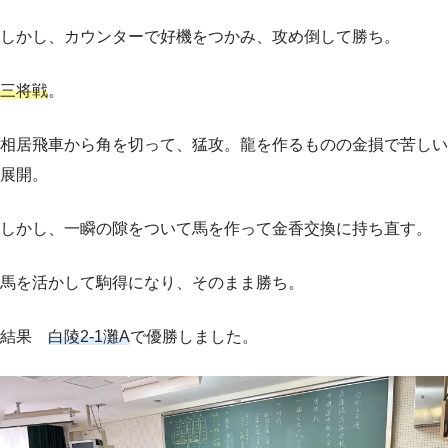
しかし、カウンターで好機をつかみ、攻め倒して勝ち。
三将戦
。
相居飛車から角を切って、猛攻。龍を作るものの金損で苦しい
展開。
しかし、一瞬の隙をついて馬を作って金香交換に持ち直す。
馬を活かして駒得になり、そのまま勝ち。
結果
白陵2-1灘A
で優勝しました。