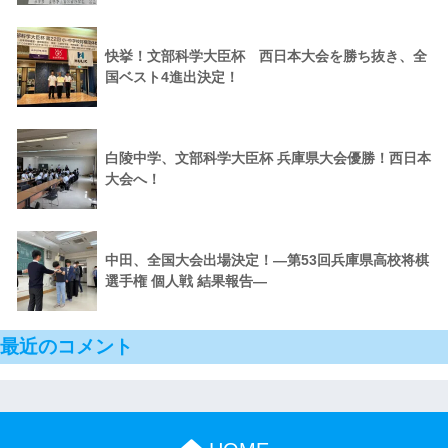
快挙！文部科学大臣杯 西日本大会を勝ち抜き、全
国ベスト4進出決定！
白陵中学、文部科学大臣杯 兵庫県大会優勝！西日本
大会へ！
中田、全国大会出場決定！―第53回兵庫県高校将棋
選手権 個人戦 結果報告―
最近のコメント