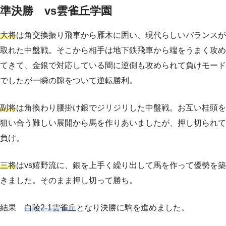
準決勝 vs雲雀丘学園
大将
は角交換振り飛車から雁木に囲い、現代らしいバランスが
取れた中盤戦。そこから相手は地下鉄飛車から端をうまく攻め
てきて、金銀で対応している間に逆側も攻められて負けモード
でしたが一瞬の隙をついて逆転勝利。
副将
は角換わり腰掛け銀でジリジリした中盤戦。お互い桂頭を
狙い合う難しい展開から馬を作りあいましたが、押し切られて
負け。
三将
はvs嬉野流に、銀を上手く繰り出して馬を作って優勢を築
きました。そのまま押し切って勝ち。
結果
白陵2-1雲雀丘
となり決勝に駒を進めました。