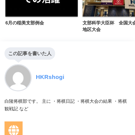
6月の稲美支部例会
文部科学大臣杯 全国大
地区大会
この記事を書いた人
HKRshogi
白陵将棋部です。 主に ・将棋日記 ・将棋大会の結果 ・将棋
観戦記 など