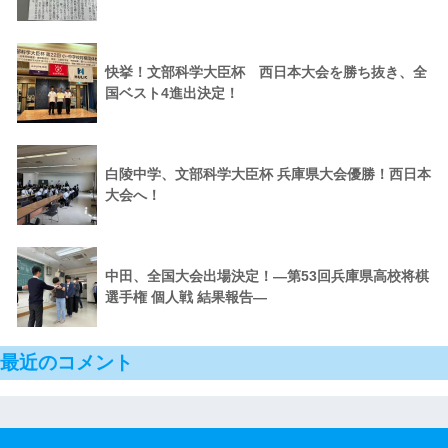
快挙！文部科学大臣杯 西日本大会を勝ち抜き、全
国ベスト4進出決定！
白陵中学、文部科学大臣杯 兵庫県大会優勝！西日本
大会へ！
中田、全国大会出場決定！―第53回兵庫県高校将棋
選手権 個人戦 結果報告―
最近のコメント