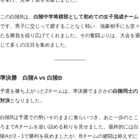
この白陵Bは、
白陵中学将棋部として初めての女子混成チーム
です。男子に交じって臆することなく戦い、強豪相手にも堂々
たる勝負を繰り広げてくれました。その奮闘ぶりは、大会を通
じて多くの注目を集めました。
準決勝 白陵A vs 白陵B
予選を勝ち上がった2チームは、準決勝でまさかの
白陵同士の
対決
となりました。
白陵Bは予選での勢いそのままに食らいつき、あと一歩のとこ
ろまでAチームを追い詰める粘りを見せました。最終的には白
陵Aが2－1で勝利を収めましたが、Bチームの健闘は称えずに