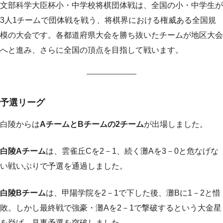
文部科学大臣杯小・中学校将棋団体戦は、全国の小・中学生が
3人1チームで団体戦を戦う、将棋界における権威ある全国規
模の大会です。各都道府県大会を勝ち抜いたチームが地区大会
へと進み、さらに全国の頂点を目指して戦います。
予選リーグ
白陵からは
AチームとBチームの2チーム
が出場しました。
白陵Aチーム
は、雲雀丘Cを2－1、続く灘Aを3－0と危なげな
い戦いぶりで予選を通過しました。
白陵Bチーム
は、甲陽学院を2－1で下した後、灘Bに1－2と惜
敗。しかし最終戦で強豪・灘Aを2－1で撃破するという大金星
を挙げ、見事予選を突破しました。