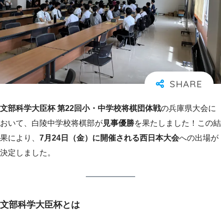
文部科学大臣杯 第22回小・中学校将棋団体戦
の兵庫県大会に
おいて、白陵中学校将棋部が
見事優勝
を果たしました！この結
果により、
7月24日（金）に開催される西日本大会
への出場が
決定しました。
文部科学大臣杯とは