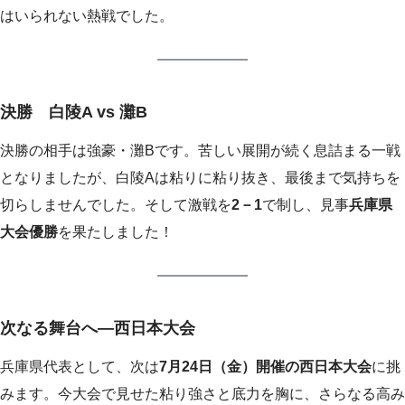
はいられない熱戦でした。
決勝 白陵A vs 灘B
決勝の相手は強豪・灘Bです。苦しい展開が続く息詰まる一戦
となりましたが、白陵Aは粘りに粘り抜き、最後まで気持ちを
切らしませんでした。そして激戦を
2－1
で制し、見事
兵庫県
大会優勝
を果たしました！
次なる舞台へ―西日本大会
兵庫県代表として、次は
7月24日（金）開催の西日本大会
に挑
みます。今大会で見せた粘り強さと底力を胸に、さらなる高み