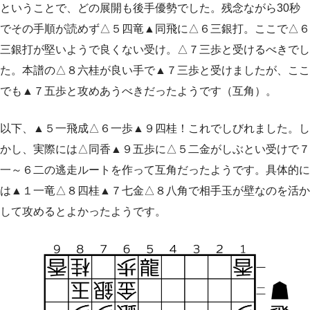
ということで、どの展開も後手優勢でした。残念ながら30秒
でその手順が読めず△５四竜▲同飛に△６三銀打。ここで△６
三銀打が堅いようで良くない受け。△７三歩と受けるべきでし
た。本譜の△８六桂が良い手で▲７三歩と受けましたが、ここ
でも▲７五歩と攻めあうべきだったようです（互角）。
以下、▲５一飛成△６一歩▲９四桂！これでしびれました。し
かし、実際には△同香▲９五歩に△５二金がしぶとい受けで７
一～６二の逃走ルートを作って互角だったようです。具体的に
は▲１一竜△８四桂▲７七金△８八角で相手玉が壁なのを活か
して攻めるとよかったようです。