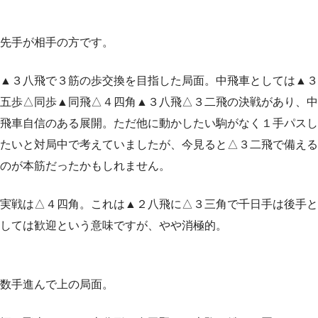
先手が相手の方です。
▲３八飛で３筋の歩交換を目指した局面。中飛車としては▲３
五歩△同歩▲同飛△４四角▲３八飛△３二飛の決戦があり、中
飛車自信のある展開。ただ他に動かしたい駒がなく１手パスし
たいと対局中で考えていましたが、今見ると△３二飛で備える
のが本筋だったかもしれません。
実戦は△４四角。これは▲２八飛に△３三角で千日手は後手と
しては歓迎という意味ですが、やや消極的。
数手進んで上の局面。