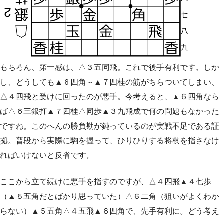
もちろん、第一感は、△３五同飛。これで後手有利です。しか
し、どうしても▲６四角～▲７四桂の筋がちらついてしまい、
△４四飛と受けに回ったのが悪手。今考えると、▲６四角なら
ば△６三銀打▲７四桂△同歩▲３九飛成で何の問題もなかった
ですね。このへんの勝負勘が鈍っているのが実戦不足である証
拠。普段から実際に駒を握って、ひりひりする将棋を指さなけ
ればいけないと反省です。
ここから立て続けに悪手を指すのですが、△４四飛▲４七歩
（▲５五角だとばかり思っていた）△６二角（狙いがよくわか
らない）▲５五角△４五飛▲６四角で、先手有利に。どう考え