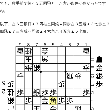
ても、数手前で後△３五同飛とした方が条件が良かったです
ね。
以下、△６三銀打▲７四桂△同銀▲同歩△３五飛▲３七歩△３
四飛▲７三歩成△同銀▲４六角△４五歩▲５七角。