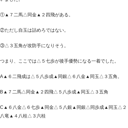
①▲７二馬△同金▲２四飛がある。
②ただし自玉は詰めろではない。
③△３五角が攻防手になりそう。
つまり、ここでは△５七歩が後手優勢になる一着でした。
A▲６二飛成は△５八歩成▲同銀△６八金▲同玉△３五角。
B▲７二馬△同金▲２四飛△５八歩成▲同玉△３五角
C▲６八金△６七歩▲同金△５八銀▲同銀△同歩成▲同玉△２
八竜▲４八桂△３六桂