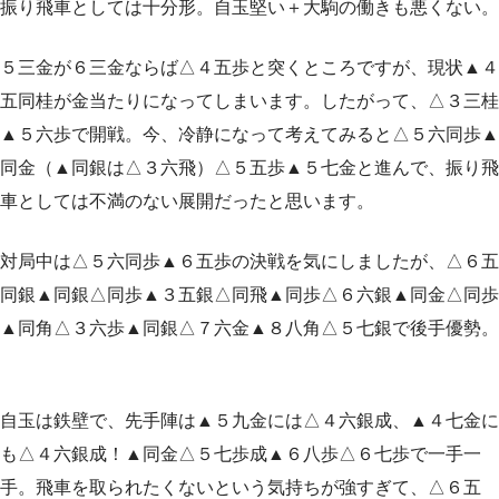
振り飛車としては十分形。自玉堅い＋大駒の働きも悪くない。
５三金が６三金ならば△４五歩と突くところですが、現状▲４
五同桂が金当たりになってしまいます。したがって、△３三桂
▲５六歩で開戦。今、冷静になって考えてみると△５六同歩▲
同金（▲同銀は△３六飛）△５五歩▲５七金と進んで、振り飛
車としては不満のない展開だったと思います。
対局中は△５六同歩▲６五歩の決戦を気にしましたが、△６五
同銀▲同銀△同歩▲３五銀△同飛▲同歩△６六銀▲同金△同歩
▲同角△３六歩▲同銀△７六金▲８八角△５七銀で後手優勢。
自玉は鉄壁で、先手陣は▲５九金には△４六銀成、▲４七金に
も△４六銀成！▲同金△５七歩成▲６八歩△６七歩で一手一
手。飛車を取られたくないという気持ちが強すぎて、△６五