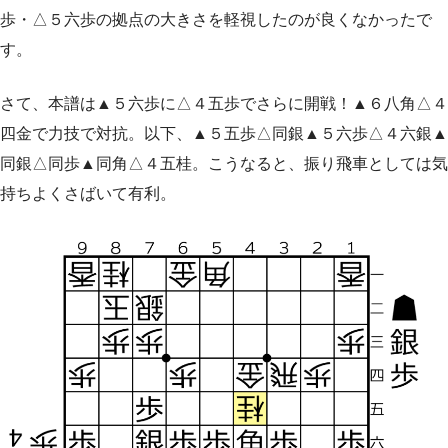
歩・△５六歩の拠点の大きさを軽視したのが良くなかったで
す。
さて、本譜は▲５六歩に△４五歩でさらに開戦！▲６八角△４
四金で力技で対抗。以下、▲５五歩△同銀▲５六歩△４六銀▲
同銀△同歩▲同角△４五桂。こうなると、振り飛車としては気
持ちよくさばいて有利。