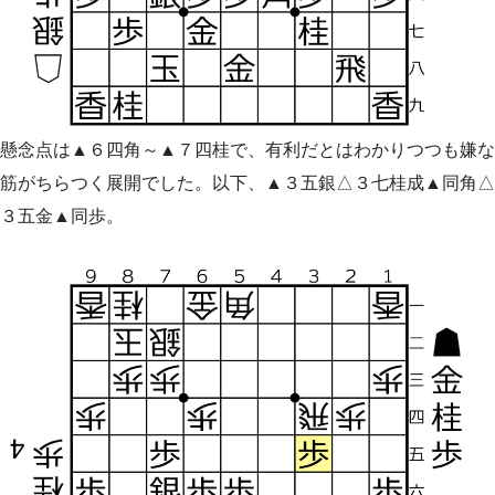
懸念点は▲６四角～▲７四桂で、有利だとはわかりつつも嫌な
筋がちらつく展開でした。以下、▲３五銀△３七桂成▲同角△
３五金▲同歩。