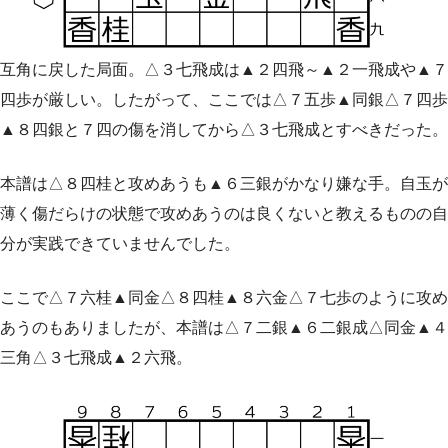
互角に戻した局面。△３七飛成は▲２四飛～▲２一飛成や▲７
四歩が厳しい。したがって、ここでは△７五歩▲同銀△７四歩
▲８四銀と７四の傷を消してから△３七飛成とすべきだった。
本譜は△８四桂と攻めあうも▲６三銀がかなり嫌な手。自玉が
薄く傷だらけの状態で攻めあうのは良くないと教えるものの自
分が実践できていませんでした。
ここで△７六桂▲同金△８四桂▲８六金△７七歩のように攻め
あうのもありましたが、本譜は△７二銀▲６二銀成△同金▲４
三角△３七飛成▲２六飛。