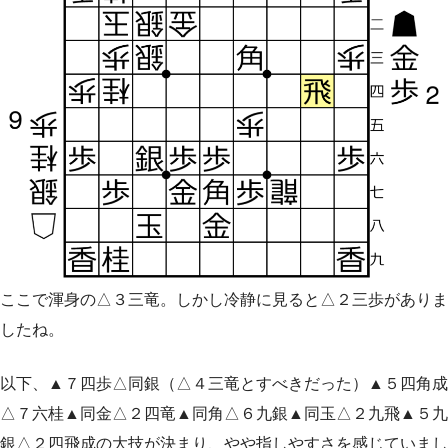
ここで渾身の△３三竜。しかし冷静に見ると△２三歩がありま
したね。
以下、▲７四歩△同銀（△４三竜とすべきだった）▲５四角成
△７六桂▲同金△２四竜▲同角△６九銀▲同玉△２九飛▲５九
銀△２四飛成の大技が決まり、やや指しやすさを感じていまし