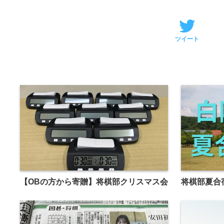
ツイート
【OBの方から寄贈】将棋部クリスマス会
将棋部夏合