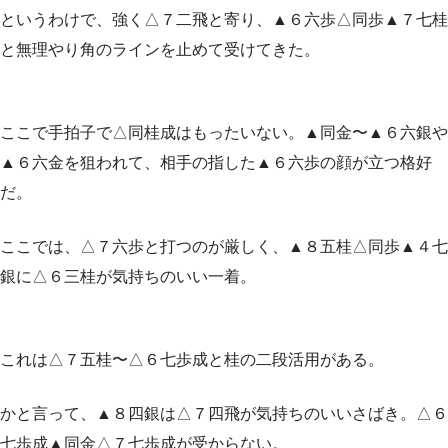
というわけで、強く△７二飛と寄り、▲６六歩△同歩▲７七桂
と無理やり角のラインを止めて受けてきた。
ここで手拍子で△同桂成はもったいない。▲同金〜▲６六銀や
▲６六金を狙われて、相手の指した▲６六歩の顔が立つ格好
だ。
ここでは、△７六歩と打つのが厳しく、▲８五桂△同歩▲４七
銀に△６三桂が気持ちのいい一着。
これは△７五桂〜△６七歩成と桂の二段活用がある。
かと言って、▲８四銀は△７四飛が気持ちのいいさばき。△６
七歩成▲同金△７七歩成が受からない。