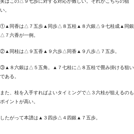
実はこの△９七歩に対する対応が難しい。それがこちらの狙
い。
①▲同香は△７五歩▲同歩△８五桂▲８六銀△９七桂成▲同銀
△７六香が一例。
②▲同桂は△９五香▲９六歩△同香▲９八歩△７五歩。
③▲８六銀は△５五角。▲７七桂に△８五桂で畳み掛ける狙い
である。
また、桂を入手すればよいタイミングで△３六桂が狙えるのも
ポイントが高い。
したがって本譜は▲３四歩△４四銀▲７五歩。