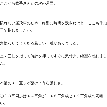
ここから数手進んだの次の局面。
慣れない居飛車のため、終盤に時間を残さねばと、ここも手拍
子で指しましたが、
角換わりでよくある厳しい一着がありました。
△７三桂を指して時計を押してすぐに気付き、絶望を感じまし
た。
本譜の▲３五歩が鬼のような厳しさ。
①△３五同歩は▲４五角が、▲６三角成と▲２三角成の両狙
い。