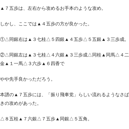
▲７五歩は、左右から攻めるお手本のような攻め。
しかし、ここでは▲４五歩の方が良かった。
①△同銀右は▲３七桂△５四銀▲４五歩△５五銀▲３三歩成。
②△同銀左は▲３七桂△４六銀▲３三歩成△同桂▲同馬△４二
金▲１一馬△３六歩▲６四香で
やや先手良かっただろう。
本譜の▲７五歩には、「振り飛車党」らしい流れるようなさば
きの攻めがあった。
△８五桂▲７六銀△７五歩▲同銀△５五角。