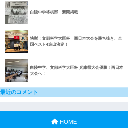
白陵中学将棋部 新聞掲載
快挙！文部科学大臣杯 西日本大会を勝ち抜き、全
国ベスト4進出決定！
白陵中学、文部科学大臣杯 兵庫県大会優勝！西日本
大会へ！
最近のコメント
HOME