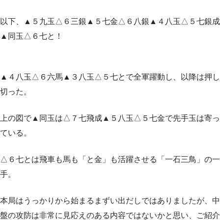
以下、▲５九玉△６三銀▲５七金△６八銀▲４八玉△５七銀成
▲同玉△６七と！
▲４八玉△６六馬▲３八玉△５七とで全軍躍動し、以降は押し
切った。
上の図で▲同玉は△７七飛成▲５八玉△５七金で先手玉は寄っ
ている。
△６七とは飛車も馬も「と金」も活躍させる「一石三鳥」の一
手。
本局はうっかりから始まるまずい出だしではありましたが、中
盤の攻防は非常に見応えのある内容ではないかと思い、ご紹介