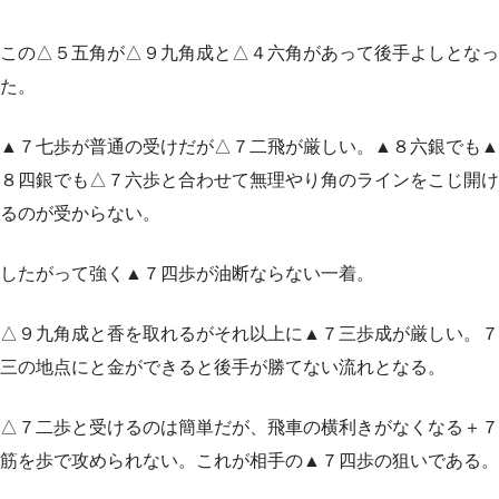
この△５五角が△９九角成と△４六角があって後手よしとなっ
た。
▲７七歩が普通の受けだが△７二飛が厳しい。▲８六銀でも▲
８四銀でも△７六歩と合わせて無理やり角のラインをこじ開け
るのが受からない。
したがって強く▲７四歩が油断ならない一着。
△９九角成と香を取れるがそれ以上に▲７三歩成が厳しい。７
三の地点にと金ができると後手が勝てない流れとなる。
△７二歩と受けるのは簡単だが、飛車の横利きがなくなる＋７
筋を歩で攻められない。これが相手の▲７四歩の狙いである。