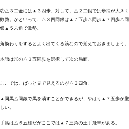
②△３二金には▲３四歩。対して、△２二銀では歩損が大きく
敗勢。かといって、△３四同銀は▲７五歩△同歩▲７四歩△同
銀▲５六角で敗勢。
角換わりをするとよく出てくる筋なので覚えておきましょう。
本譜は①の△３五同歩を選択して次の局面。
ここでは、ぱっと見で見えるのが△３四角。
▲同馬△同銀で馬を消すことができるが、やはり▲７五歩が厳
しい。
手筋は△６五桂だがここでは▲７三角の王手飛車がある。