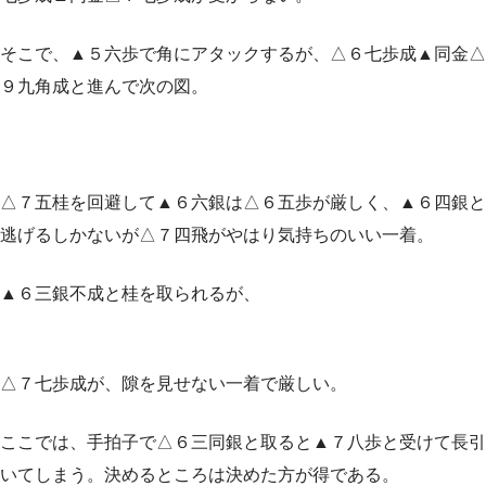
そこで、▲５六歩で角にアタックするが、△６七歩成▲同金△
９九角成と進んで次の図。
△７五桂を回避して▲６六銀は△６五歩が厳しく、▲６四銀と
逃げるしかないが△７四飛がやはり気持ちのいい一着。
▲６三銀不成と桂を取られるが、
△７七歩成が、隙を見せない一着で厳しい。
ここでは、手拍子で△６三同銀と取ると▲７八歩と受けて長引
いてしまう。決めるところは決めた方が得である。