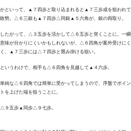
かといって、▲７四歩と取り込まれると▲７三歩成を狙われて
敗勢。△６三銀も▲７四歩△同銀▲５六角が、銀の両取り。
したがって、△３五歩を活かして△６五歩と突くことに。一瞬
意味が分かりにくいかもしれないが、△６四角が案外受けにく
く、▲７三歩には△７四歩と畳み掛ける狙い。
というわけで、相手も△６四角を見越して▲４六歩。
単純な△６四角では簡単に受かってしまうので、序盤でポイン
トを上げた端を狙うことに。
△９五歩▲同歩△９七歩。