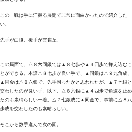
この一戦は手に汗握る展開で非常に面白かったので紹介した
い。
先手が白陵、後手が雲雀丘。
この局面で、△８六同銀では▲８七歩や▲４四歩で抑え込むこ
とができる。本譜△８七歩が良い手で、▲同銀は△９九角成、
▲同金は△８六銀で、先手困ったかと思われたが、▲７七銀と
交わしたのが良い手。以下、△８六銀に▲４四歩で角道を止め
たのも素晴らしい一着。△７七銀成に▲同金で、事前に△８八
歩成を交わしたのも素晴らしい。
そこから数手進んで次の図。