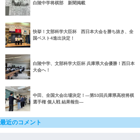
白陵中学将棋部 新聞掲載
快挙！文部科学大臣杯 西日本大会を勝ち抜き、全
国ベスト4進出決定！
白陵中学、文部科学大臣杯 兵庫県大会優勝！西日本
大会へ！
中田、全国大会出場決定！―第53回兵庫県高校将棋
選手権 個人戦 結果報告―
最近のコメント