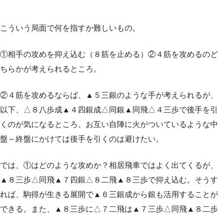
こういう局面で何を指すか難しいもの。
①相手の攻めを抑え込む（８筋を止める）②４筋を攻めるのど
ちらかが考えられるところ。
②４筋を攻めるならば、▲５三銀のような手が考えられるが、
以下、△８八歩成▲４四銀成△同銀▲同飛△４三歩で後手を引
くのが気になるところ。お互い自陣に火がついているような中
盤～終盤にかけては後手を引くのは避けたい。
では、①はどのような攻めか？相居飛車ではよく出てくるが、
▲８三歩△同飛▲７四銀△８二飛▲８三歩で抑え込む。そうす
れば、駒得が生きる展開で▲６三銀成から銀も活用することが
できる。また、▲８三歩に△７二飛は▲７三歩△同飛▲８二歩