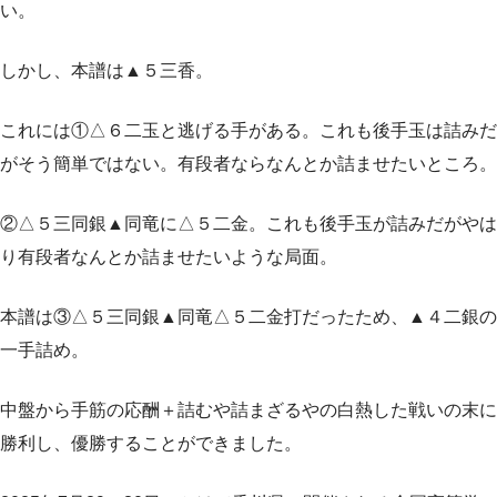
い。
しかし、本譜は▲５三香。
これには①△６二玉と逃げる手がある。これも後手玉は詰みだ
がそう簡単ではない。有段者ならなんとか詰ませたいところ。
②△５三同銀▲同竜に△５二金。これも後手玉が詰みだがやは
り有段者なんとか詰ませたいような局面。
本譜は③△５三同銀▲同竜△５二金打だったため、▲４二銀の
一手詰め。
中盤から手筋の応酬＋詰むや詰まざるやの白熱した戦いの末に
勝利し、優勝することができました。