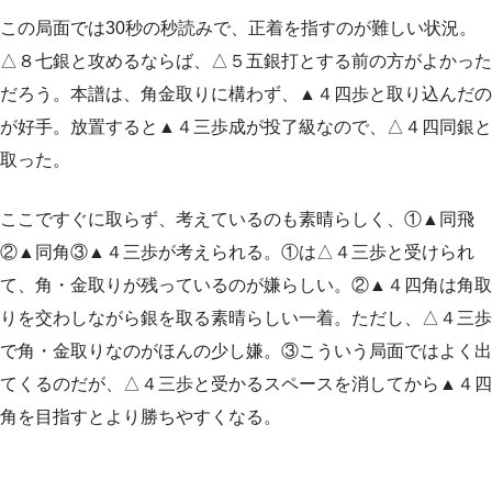
この局面では30秒の秒読みで、正着を指すのが難しい状況。
△８七銀と攻めるならば、△５五銀打とする前の方がよかった
だろう。本譜は、角金取りに構わず、▲４四歩と取り込んだの
が好手。放置すると▲４三歩成が投了級なので、△４四同銀と
取った。
ここですぐに取らず、考えているのも素晴らしく、①▲同飛
②▲同角③▲４三歩が考えられる。①は△４三歩と受けられ
て、角・金取りが残っているのが嫌らしい。②▲４四角は角取
りを交わしながら銀を取る素晴らしい一着。ただし、△４三歩
で角・金取りなのがほんの少し嫌。③こういう局面ではよく出
てくるのだが、△４三歩と受かるスペースを消してから▲４四
角を目指すとより勝ちやすくなる。