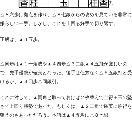
△８六歩は拠点を作り、△８七銀からの攻めを見ている非常に
嫌らしい一手。しかし、これを上回る好手で切り返す。
正解は、▲４五歩。
△同歩は▲１一角成や▲４四歩△３二銀▲４五飛が厳しいの
で、先手優勢が確実となった。後手は仕方なく△５五銀打と受
けるが、▲４四歩△同銀引。
これに対して、▲同角と取っておけば２枚替えで金得＋玉の堅
さで上回り勝勢であった。もしくは、▲２二角で確実に駒得を
狙うのもあっただろう。本譜は▲４五歩に△８七銀。