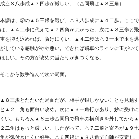
成△８八歩成▲７四歩が厳しい。（△同飛は▲８三角）
本譜は、②の▲５三銀を選び、△８八歩成に▲４二歩。ここで
は、▲４二歩に代えて▲７四角がよかった。次に▲８三歩と飛
車を抑え込めれば、負けにくい。▲４二歩は△３一玉で玉を逃
がしている感触がやや悪い。できれば飛車のラインに玉がいて
ほしい。その方が攻めの当たりがきつくなる。
そこから数手進んで次の局面。
▲８三歩とたたいた局面だが、相手が銀しかないことを見越す
と▲２二角も面白い攻め。次に▲３一角打があり、妙に受けに
くい。もちろん▲８三歩△同飛で飛車の横利きを外してから▲
２二角はもっと厳しい。したがって、△７二飛と寄るが▲９七
角が気付きにくい好手。△６四銀に▲８八角で自陣が安定し、