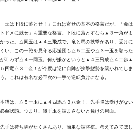
「玉は下段に落とせ！」これは寄せの基本の格言だが、「金は
トドメに残せ」も重要な格言。下段に落とすなら▲３一角がよ
かった。△同玉は▲４三飛成で、竜と馬の挟撃があり、受けに
くい。この一戦を見守る応援団も△５二玉や△３一玉を願った
が叶わず△４一同玉。何が嫌かというと▲４三飛成△４二歩▲
５四竜△３二金！が今度は逆に自陣が挟撃態勢を築かれてしま
う。これは有名な必至次の一手で逆転負けになる。
本譜は、△５一玉に▲４四馬△３八金！。先手陣は受けがない
必至状態。つまり、後手玉を詰まさないと負けの局面。
先手は持ち駒がたくさんあり、簡単な詰将棋。考えてみてほし