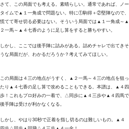
さて、この局面でも考える。素晴らしい。通常であれば、ノー
タイムで▲１一角成で問題ない。特に①駒得＋②堅陣なので、
慌てて寄せ切る必要はない。そういう局面では▲１一角成～▲
２一馬～▲４七香のように足し算をすると勝ちやすい。
しかし、ここでは後手陣に詰みがある。詰めチャレで出てきそ
うな局面だが、わかるだろうか？考えてみてほしい。
この局面は４三の地点がうすく、▲２一馬～４三の地点を狙っ
たり▲４七香の足し算で攻めることもできる。本譜は、▲４四
歩！これもプロ好みの一着で、△同歩に▲４三歩や▲４四馬で
後手陣は受けが利かなくなる。
しかし、やはり30秒で正着を指し切るのは難しいもの。▲４
四歩△同歩▲同飛△４三歩▲４一金！