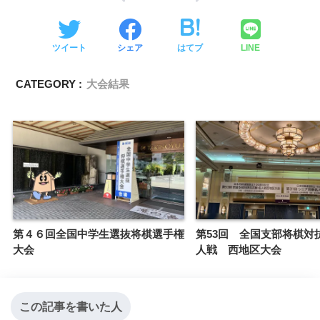
ツイート
シェア
はてブ
LINE
CATEGORY :
大会結果
第４６回全国中学生選抜将棋選手権
第53回 全国支部将棋対
大会
人戦 西地区大会
この記事を書いた人