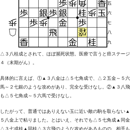
△３八桂成とされて、ほぼ瀕死状態。医療で言うと癌ステージ
４（末期がん）。
具体的に言えば、①▲３八金は△５七角成で、△２五金～５六
馬～２七銀のような攻めがあり、完全な受けなし。②▲３八飛
も△５七角成～５六馬で受けなし。
したがって、普通ではありえない玉に近い敵の駒を取らない▲
５八金上で粘りました。とはいえ、それでも△５七角成▲同金
△３七成桂▲同桂△３六飛のような攻めがあるものの、相手も