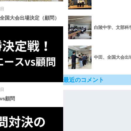
3日
全国大会出場決定（顧問）
白陵中学、文部科
中田、全国大会出場
最近のコメント
6日
vs顧問