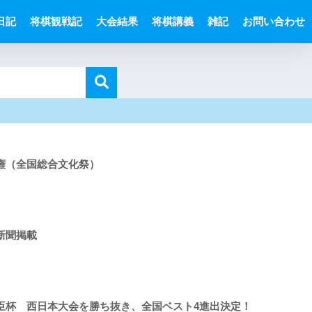
日記
将棋観戦記
大会結果
将棋講義
雑記
お問い合わせ
権（全国総合文化祭）
新聞掲載
臣杯 西日本大会を勝ち抜き、全国ベスト4進出決定！